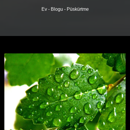
Ev
-
Blogu
-
Püskürtme
ÜRÜN
ANAHAT BÜYÜMEK
SATIŞ NOKTALARI
SSS