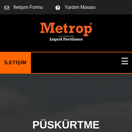
İletişim Formu
Yardım Masası
☰
İLETIŞIM
EV
HAKKIMIZDA
PÜSKÜRTME
BLOGU