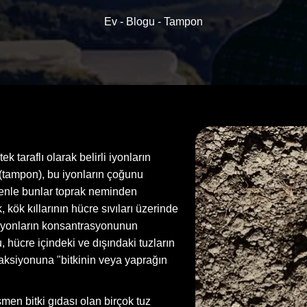
Ev -
Blogu -
Tampon
k taraflı olarak belirli iyonların
er (tampon), bu iyonların çoğunu
denle bunlar toprak neminden
, kök kıllarının hücre sıvıları üzerinde
i iyonların konsantrasyonunun
 hücre içindeki ve dışındaki tuzların
ksiyonuna "bitkinin veya yaprağın
en bitki gıdası olan birçok tuz