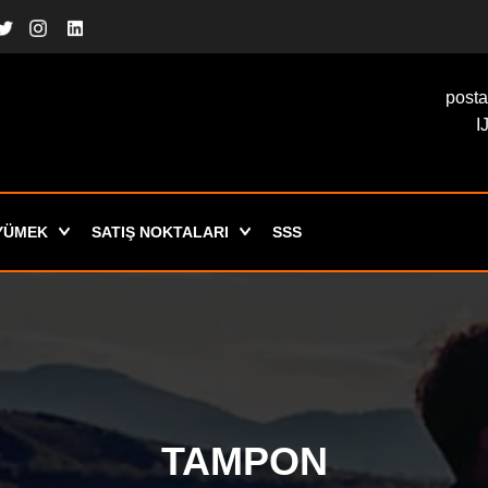
post
I
YÜMEK
SATIŞ NOKTALARI
SSS
TAMPON